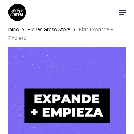
Skip
Menu
to
main
content
Inicio
Planes Groso Store
Plan Expande +
Empieza