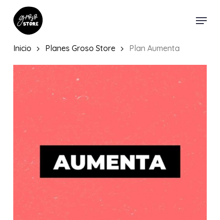
Skip
Menu
to
main
content
Inicio
Planes Groso Store
Plan Aumenta