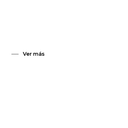
Vende a toda
hora, en todas
partes
Ver más