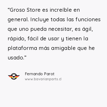
“Groso Store es increíble en
“
general. Incluye todas las funciones
p
que uno pueda necesitar, es ágil,
c
rápido, fácil de usar y tienen la
s
plataforma más amigable que he
n
usado.”
y
p
Fernando Parot
f
www.bavarianparts.cl