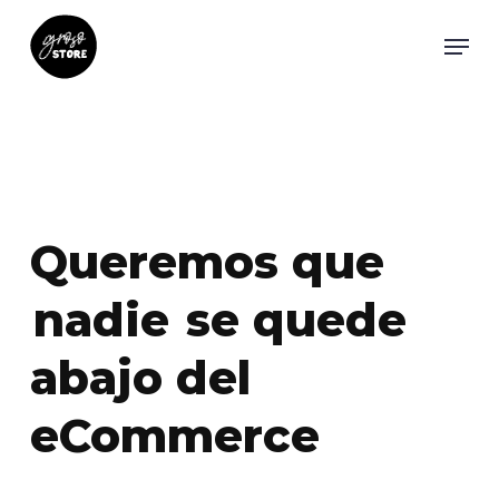
Skip
Menu
to
main
content
Queremos que
nadie
se quede
abajo del
eCommerce